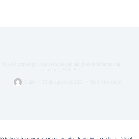
Top 10 tecnologias e acessórios que não podem faltar na sua
viagem – PARTE 1
Luiza
25 de agosto de 2021
Belo Horizonte
Este texto foi pensado para os amantes de viagens e de listas. Afinal,