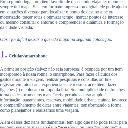
Em segundo lugar, um item favorito de quase todo viajante: o bom e
sempre útil mapa. Seja em formato impresso ou digital, ele pode ajudar
em situações diversas: para localizar o ponto de destino a pé ou
motorizado, traçar rotas e otimizar tempo, marcar pontos de interesse
ou mesmo consultar o entorno e compreender a dinâmica e formação
da cidade visitada.
Obs.: foi difícil deixar o querido mapa na segunda colocação.
1.
Celular/smartphone
A primeira posição (talvez não seja surpresa) é ocupada por um item
incorporado à nossa rotina: o smartphone. Para fazer cálculos dos
gastos durante a viagem, realizar pesquisas e consultas on-line,
registrar em fotos cada experiência e até mesmo, acreditem, fazer
ligações (!) o colocam no topo da lista. Sua multiplicidade de funções
torna os deslocamentos mais fáceis, permite acesso amplo à
informação, pagamentos, reservas, mobilidade urbana e ainda favorece
o compartilhamento de dicas entre viajantes, transformando a forma
como planejamos e realizamos uma viagem.
Além desses dez itens fundamentais, tem algo que não pode faltar para
nenhum viajante, mas não é um “acessório” ou uma “tecnologia”: a