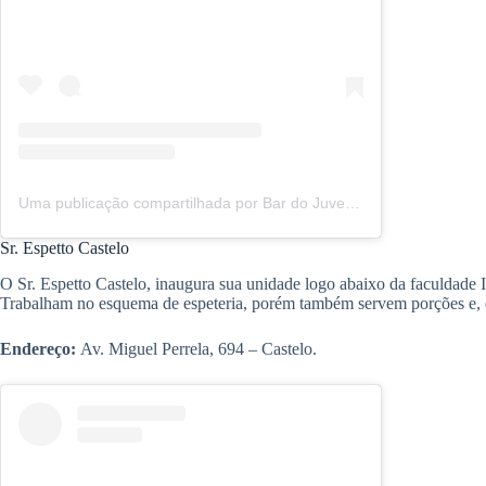
Uma publicação compartilhada por Bar do Juveninha (@bardojuveninha)
Sr. Espetto Castelo
O Sr. Espetto Castelo, inaugura sua unidade logo abaixo da faculdad
Trabalham no esquema de espeteria, porém também servem porções e, é cl
Endereço:
Av. Miguel Perrela, 694 – Castelo.