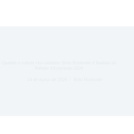
Quando a cultura vira caminho: Belo Horizonte é finalista do
Prêmio Afroturismo 2026
24 de março de 2026
Belo Horizonte