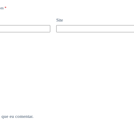
com
*
Site
z que eu comentar.