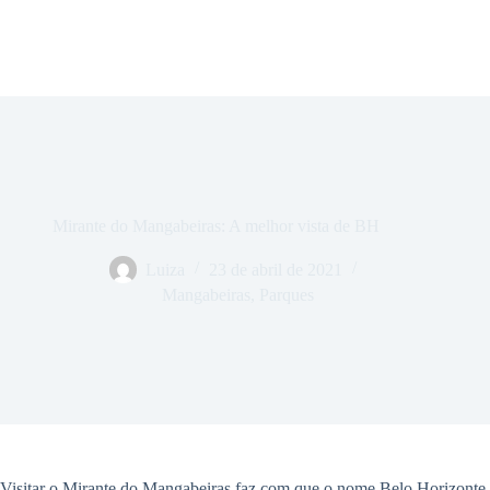
Mirante do Mangabeiras: A melhor vista de BH
Luiza
23 de abril de 2021
Mangabeiras
,
Parques
Visitar o Mirante do Mangabeiras faz com que o nome Belo Horizonte