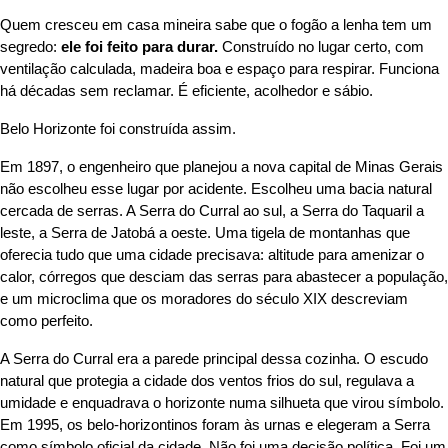
Quem cresceu em casa mineira sabe que o fogão a lenha tem um
segredo:
ele foi feito para durar.
Construído no lugar certo, com
ventilação calculada, madeira boa e espaço para respirar. Funciona
há décadas sem reclamar. É eficiente, acolhedor e sábio.
Belo Horizonte foi construída assim.
Em 1897, o engenheiro que planejou a nova capital de Minas Gerais
não escolheu esse lugar por acidente. Escolheu uma bacia natural
cercada de serras. A Serra do Curral ao sul, a Serra do Taquaril a
leste, a Serra de Jatobá a oeste. Uma tigela de montanhas que
oferecia tudo que uma cidade precisava: altitude para amenizar o
calor, córregos que desciam das serras para abastecer a população,
e um microclima que os moradores do século XIX descreviam
como perfeito.
A Serra do Curral era a parede principal dessa cozinha. O escudo
natural que protegia a cidade dos ventos frios do sul, regulava a
umidade e enquadrava o horizonte numa silhueta que virou símbolo.
Em 1995, os belo-horizontinos foram às urnas e elegeram a Serra
como símbolo oficial da cidade. Não foi uma decisão política. Foi um