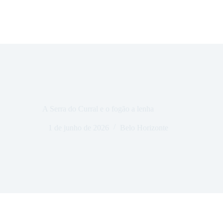
A Serra do Curral e o fogão a lenha
1 de junho de 2026
Belo Horizonte