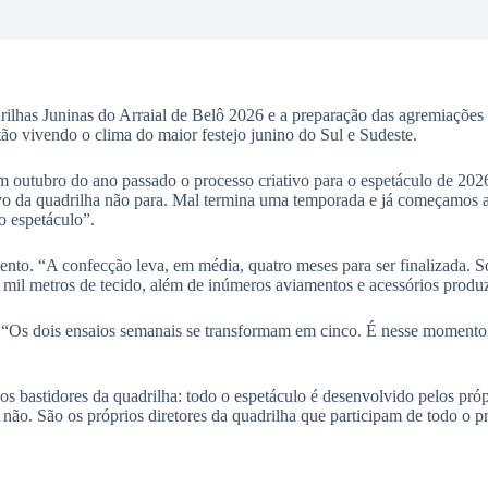
lhas Juninas do Arraial de Belô 2026 e a preparação das agremiações es
stão vivendo o clima do maior festejo junino do Sul e Sudeste.
 outubro do ano passado o processo criativo para o espetáculo de 202
vo da quadrilha não para. Mal termina uma temporada e já começamos a
do espetáculo”.
nto. “A confecção leva, em média, quatro meses para ser finalizada. S
 mil metros de tecido, além de inúmeros aviamentos e acessórios produ
. “Os dois ensaios semanais se transformam em cinco. É nesse momento q
bastidores da quadrilha: todo o espetáculo é desenvolvido pelos própri
as não. São os próprios diretores da quadrilha que participam de todo o 