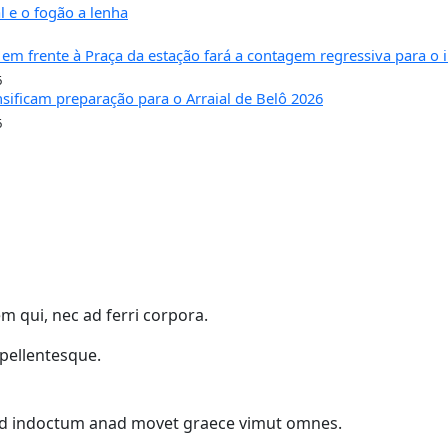
l e o fogão a lenha
em frente à Praça da estação fará a contagem regressiva para o i
6
nsificam preparação para o Arraial de Belô 2026
6
m qui, nec ad ferri corpora.
 pellentesque.
uid indoctum anad movet graece vimut omnes.