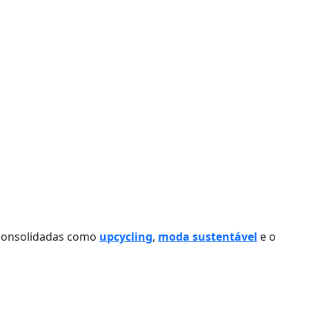
á consolidadas como
upcycling
,
moda sustentável
e o