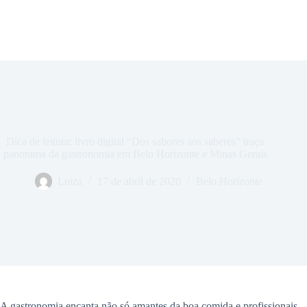
Dica de leitura: livro digital “Dos sabores aos saberes” traça
panorama da gastronomia em Belo Horizonte e Minas Gerais
Luiza
17 de abril de 2020
Belo Horizonte
A gastronomia encanta não só amantes da boa comida e profissionais