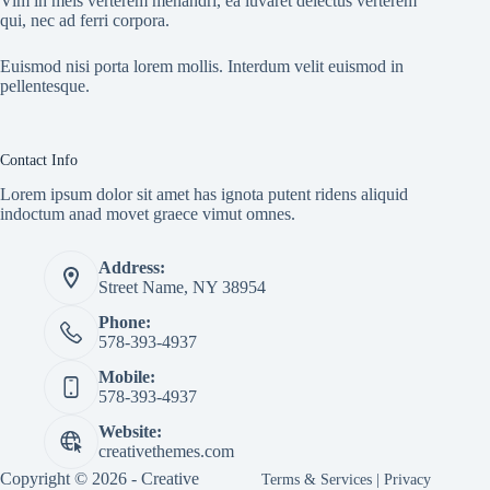
Vim in meis verterem menandri, ea iuvaret delectus verterem
qui, nec ad ferri corpora.
Euismod nisi porta lorem mollis. Interdum velit euismod in
pellentesque.
Contact Info
Lorem ipsum dolor sit amet has ignota putent ridens aliquid
indoctum anad movet graece vimut omnes.
Address:
Street Name, NY 38954
Phone:
578-393-4937
Mobile:
578-393-4937
Website:
creativethemes.com
Copyright © 2026 -
Creative
Terms & Services
|
Privacy