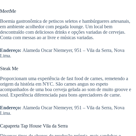
MeetMe
Boemia gastronômica de petiscos seletos e hambúrgueres artesanais,
em ambiente acolhedor com pegada lounge. Um local bem
descontraído com deliciosos drinks e opções variadas de cervejas.
Conta com messas ao ar livre e músicas variadas.
Endereço:
Alameda Oscar Niemeyer, 951 – Vila da Serra, Nova
Lima.
Steak Me
Proporcionam uma experiência de fast food de carnes, remetendo a
origem da história em NYC. São carnes angus no espeto
acompanhados de uma boa cerveja gelada ao som de muito groove e
soul. Experiência diferenciada para bons apreciadores de carne.
Endereço:
Alameda Oscar Niemeyer, 951 – Vila da Serra, Nova
Lima.
Capapreta Tap House Vila da Serra
Diversos tipos de chopes de produção própria, mais sandubas e