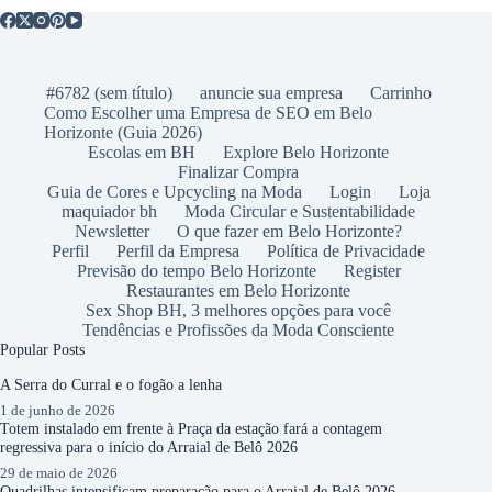
#6782 (sem título)
anuncie sua empresa
Carrinho
Como Escolher uma Empresa de SEO em Belo
Horizonte (Guia 2026)
Escolas em BH
Explore Belo Horizonte
Finalizar Compra
Guia de Cores e Upcycling na Moda
Login
Loja
maquiador bh
Moda Circular e Sustentabilidade
Newsletter
O que fazer em Belo Horizonte?
Perfil
Perfil da Empresa
Política de Privacidade
Previsão do tempo Belo Horizonte
Register
Restaurantes em Belo Horizonte
Sex Shop BH, 3 melhores opções para você
Tendências e Profissões da Moda Consciente
Popular Posts
A Serra do Curral e o fogão a lenha
1 de junho de 2026
Totem instalado em frente à Praça da estação fará a contagem
regressiva para o início do Arraial de Belô 2026
29 de maio de 2026
Quadrilhas intensificam preparação para o Arraial de Belô 2026