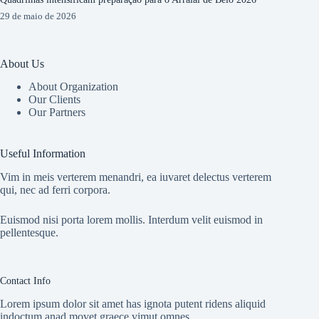
29 de maio de 2026
About Us
About Organization
Our Clients
Our Partners
Useful Information
Vim in meis verterem menandri, ea iuvaret delectus verterem
qui, nec ad ferri corpora.
Euismod nisi porta lorem mollis. Interdum velit euismod in
pellentesque.
Contact Info
Lorem ipsum dolor sit amet has ignota putent ridens aliquid
indoctum anad movet graece vimut omnes.