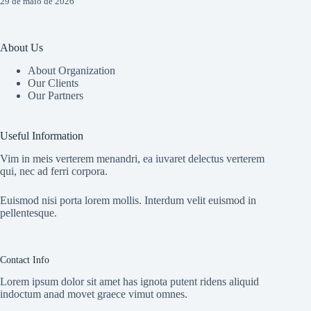
29 de maio de 2026
About Us
About Organization
Our Clients
Our Partners
Useful Information
Vim in meis verterem menandri, ea iuvaret delectus verterem
qui, nec ad ferri corpora.
Euismod nisi porta lorem mollis. Interdum velit euismod in
pellentesque.
Contact Info
Lorem ipsum dolor sit amet has ignota putent ridens aliquid
indoctum anad movet graece vimut omnes.