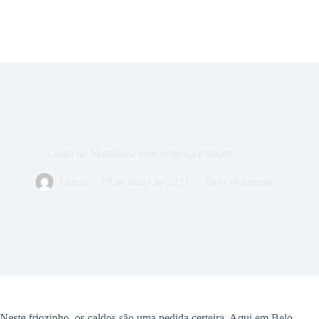
Caldo de Mandioca com linguiça e bacon
Luiza
19 de maio de 2021
Belo Horizonte
Neste friozinho, os caldos são uma pedida certeira. Aqui em Belo