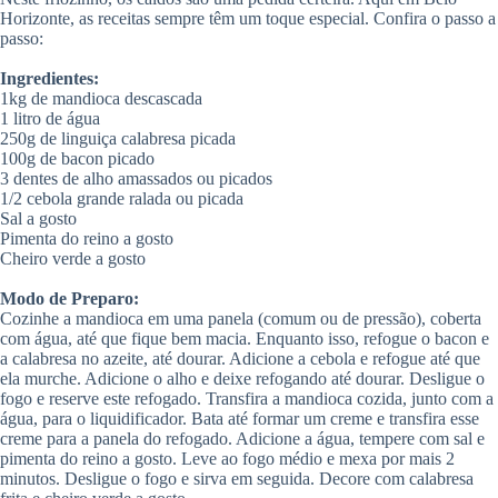
Horizonte, as receitas sempre têm um toque especial. Confira o passo a
passo:
Ingredientes:
1kg de mandioca descascada
1 litro de água
250g de linguiça calabresa picada
100g de bacon picado
3 dentes de alho amassados ou picados
1/2 cebola grande ralada ou picada
Sal a gosto
Pimenta do reino a gosto
Cheiro verde a gosto
Modo de Preparo:
Cozinhe a mandioca em uma panela (comum ou de pressão), coberta
com água, até que fique bem macia. Enquanto isso, refogue o bacon e
a calabresa no azeite, até dourar. Adicione a cebola e refogue até que
ela murche. Adicione o alho e deixe refogando até dourar. Desligue o
fogo e reserve este refogado. Transfira a mandioca cozida, junto com a
água, para o liquidificador. Bata até formar um creme e transfira esse
creme para a panela do refogado. Adicione a água, tempere com sal e
pimenta do reino a gosto. Leve ao fogo médio e mexa por mais 2
minutos. Desligue o fogo e sirva em seguida. Decore com calabresa