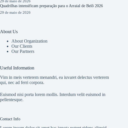
29 de maio de 2026
Quadrilhas intensificam preparação para o Arraial de Belô 2026
29 de maio de 2026
About Us
About Organization
Our Clients
Our Partners
Useful Information
Vim in meis verterem menandri, ea iuvaret delectus verterem
qui, nec ad ferri corpora.
Euismod nisi porta lorem mollis. Interdum velit euismod in
pellentesque.
Contact Info
Lorem ipsum dolor sit amet has ignota putent ridens aliquid