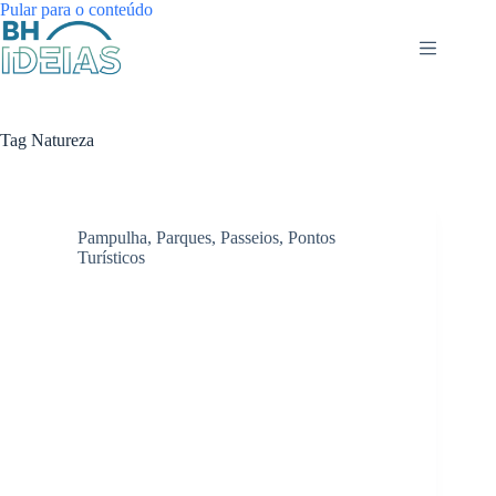
Pular
Pular para o conteúdo
para
o
conteúdo
Tag
Natureza
Pampulha
,
Parques
,
Passeios
,
Pontos
Turísticos